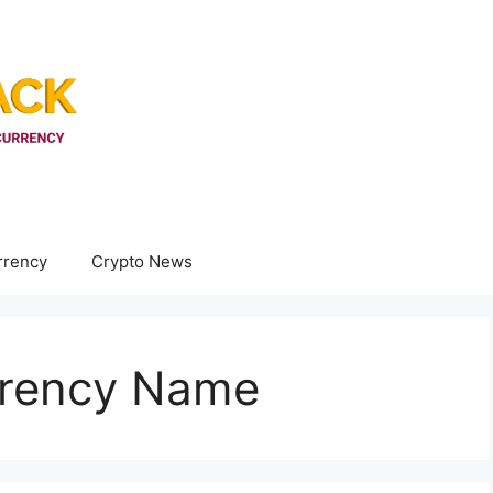
rrency
Crypto News
rrency Name