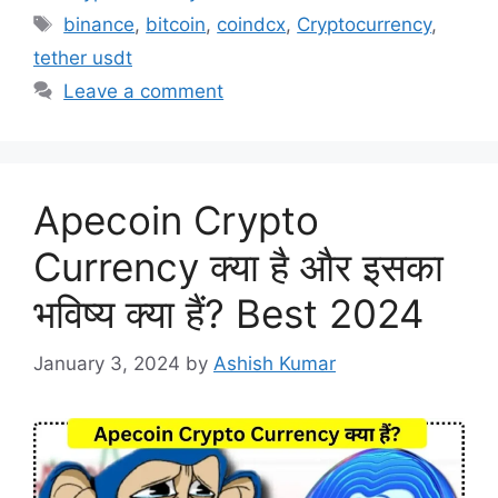
Tags
binance
,
bitcoin
,
coindcx
,
Cryptocurrency
,
tether usdt
Leave a comment
Apecoin Crypto
Currency क्या है और इसका
भविष्य क्या हैं? Best 2024
January 3, 2024
by
Ashish Kumar