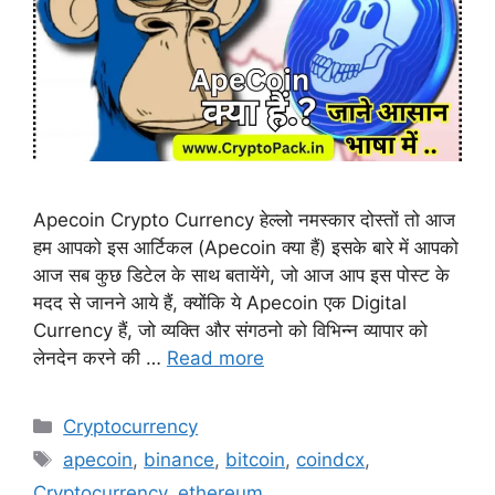
Apecoin Crypto Currency हेल्लो नमस्कार दोस्तों तो आज
हम आपको इस आर्टिकल (Apecoin क्या हैं) इसके बारे में आपको
आज सब कुछ डिटेल के साथ बतायेंगे, जो आज आप इस पोस्ट के
मदद से जानने आये हैं, क्योंकि ये Apecoin एक Digital
Currency हैं, जो व्यक्ति और संगठनो को विभिन्न व्यापार को
लेनदेन करने की …
Read more
Categories
Cryptocurrency
Tags
apecoin
,
binance
,
bitcoin
,
coindcx
,
Cryptocurrency
,
ethereum