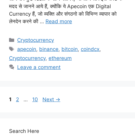
मदद से जानने आये हैं, क्योंकि ये Apecoin एक Digital
Currency हैं, जो व्यक्ति और संगठनो को विभिन्न व्यापार को
लेनदेन करने की …
Read more
Categories
Cryptocurrency
Tags
apecoin
,
binance
,
bitcoin
,
coindcx
,
Cryptocurrency
,
ethereum
Leave a comment
Page
Page
Page
1
2
…
10
Next
→
Search Here