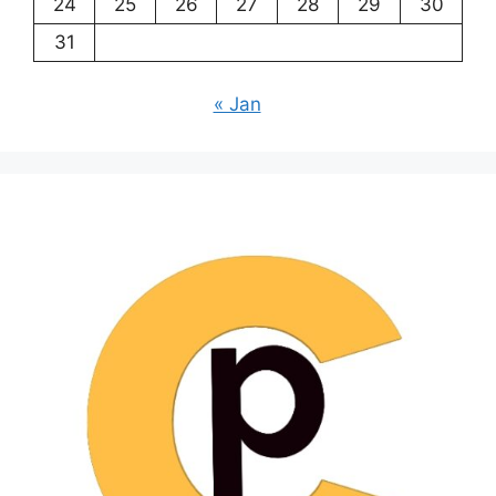
24
25
26
27
28
29
30
31
« Jan